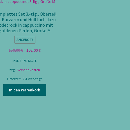
plettes Set 3.-tlg., Oberteil
t Kurzarm und Hüfttuch dazu
odetrock in cappuccino mit
goldenen Perlen, Größe M
ANGEBOT!
Ursprünglicher
Aktueller
150,00
€
102,00
€
Preis
Preis
inkl. 19 % MwSt.
war:
ist:
150,00 €
102,00 €.
zzgl.
Versandkosten
Lieferzeit:
2-4 Werktage
In den Warenkorb