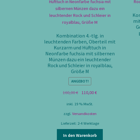
Kom
mi
G
Kombination 4.-tlg. in
leuchtenden Farben, Oberteil mit
Kurzarm und Hüfttuch in
Neonfarbe fuchsia mit silbernen
Münzen dazu ein leuchtender
Rock und Schleier in royalblau,
Größe M
ANGEBOT!
Ursprünglicher
Aktueller
160,00
€
110,00
€
Preis
Preis
inkl. 19 % MwSt.
war:
ist:
160,00 €
110,00 €.
zzgl.
Versandkosten
Lieferzeit:
2-4 Werktage
In den Warenkorb