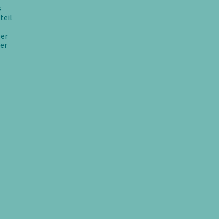
s
teil
ber
der
L
ller
0 €.