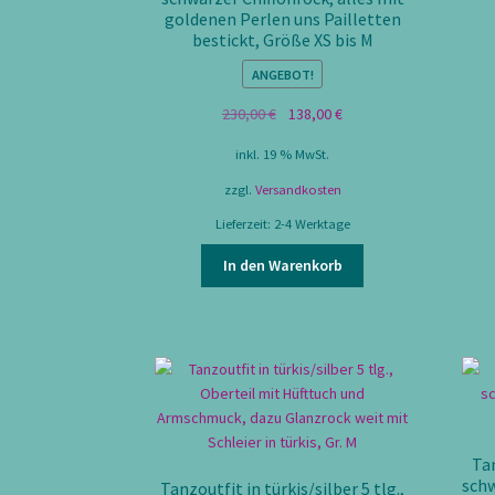
goldenen Perlen uns Pailletten
bestickt, Größe XS bis M
ANGEBOT!
Ursprünglicher
Aktueller
230,00
€
138,00
€
Preis
Preis
inkl. 19 % MwSt.
war:
ist:
230,00 €
138,00 €.
zzgl.
Versandkosten
Lieferzeit:
2-4 Werktage
In den Warenkorb
Tan
schw
Tanzoutfit in türkis/silber 5 tlg.,