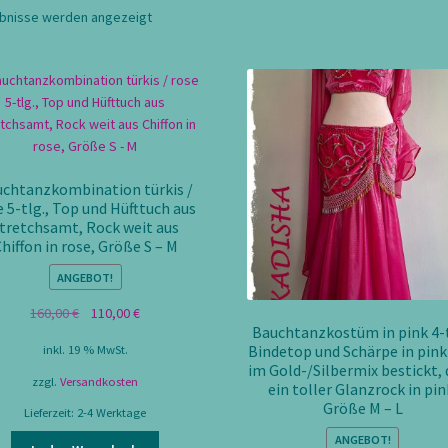
Nach
ebnisse werden angezeigt
Aktualität
sortiert
chtanzkombination türkis /
e 5-tlg., Top und Hüfttuch aus
tretchsamt, Rock weit aus
hiffon in rose, Größe S – M
ANGEBOT!
Ursprünglicher
Aktueller
160,00
€
110,00
€
Bauchtanzkostüm in pink 4-t
Preis
Preis
Bindetop und Schärpe in pink
inkl. 19 % MwSt.
war:
ist:
im Gold-/Silbermix bestickt,
160,00 €
110,00 €.
zzgl.
Versandkosten
ein toller Glanzrock in pin
Größe M – L
Lieferzeit:
2-4 Werktage
ANGEBOT!