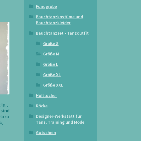
Fundgrube
Bauchtanzkostüme und
Bauchtanzkleider
Bauchtanzset - Tanzoutfit
Größe S
Größe M
Größe L
Größe XL
Größe XXL
Hüfttücher
lg.,
Röcke
 sind
 dazu
Designer-Werkstatt für
k,
Tanz, Training und Mode
Gutschein