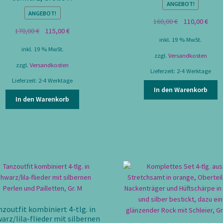
ANGEBOT!
ANGEBOT!
Ursprünglicher
Aktue
160,00
€
110,00
€
Ursprünglicher
Aktueller
170,00
€
115,00
€
Preis
Preis
inkl. 19 % MwSt.
Preis
Preis
war:
ist:
inkl. 19 % MwSt.
war:
ist:
160,00 €
110,0
zzgl.
Versandkosten
170,00 €
115,00 €.
zzgl.
Versandkosten
Lieferzeit:
2-4 Werktage
Lieferzeit:
2-4 Werktage
In den Warenkorb
In den Warenkorb
zoutfit kombiniert 4-tlg. in
arz/lila-flieder mit silbernen