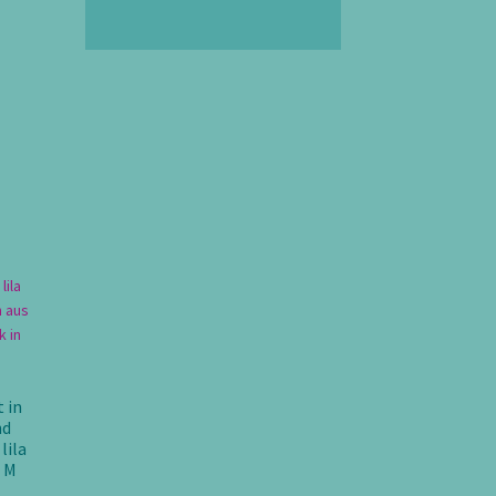
ller
0 €.
 in
nd
lila
. M