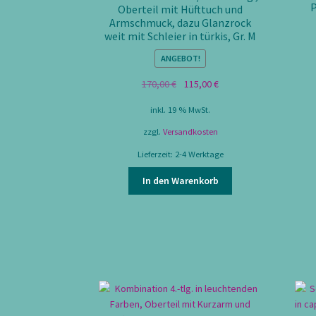
P
Oberteil mit Hüfttuch und
Armschmuck, dazu Glanzrock
weit mit Schleier in türkis, Gr. M
ANGEBOT!
Ursprünglicher
Aktueller
170,00
€
115,00
€
Preis
Preis
inkl. 19 % MwSt.
war:
ist:
170,00 €
115,00 €.
zzgl.
Versandkosten
Lieferzeit:
2-4 Werktage
In den Warenkorb