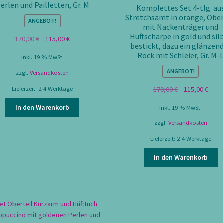
erlen und Pailletten, Gr. M
Komplettes Set 4-tlg. au
Stretchsamt in orange, Ober
ANGEBOT!
mit Nackenträger und
Hüftschärpe in gold und sil
Ursprünglicher
Aktueller
170,00
€
115,00
€
bestickt, dazu ein glänzen
Preis
Preis
Rock mit Schleier, Gr. M-
inkl. 19 % MwSt.
war:
ist:
170,00 €
115,00 €.
ANGEBOT!
zzgl.
Versandkosten
Ursprünglicher
Aktue
Lieferzeit:
2-4 Werktage
170,00
€
115,00
€
Preis
Preis
In den Warenkorb
inkl. 19 % MwSt.
war:
ist:
170,00 €
115,0
zzgl.
Versandkosten
Lieferzeit:
2-4 Werktage
In den Warenkorb