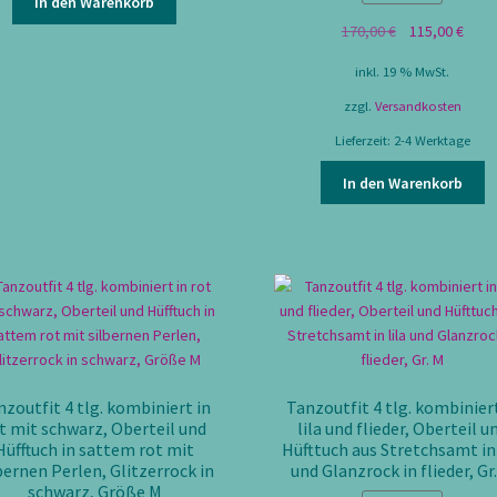
In den Warenkorb
Ursprünglicher
Aktue
170,00
€
115,00
€
Preis
Preis
inkl. 19 % MwSt.
war:
ist:
170,00 €
115,0
zzgl.
Versandkosten
Lieferzeit:
2-4 Werktage
In den Warenkorb
nzoutfit 4 tlg. kombiniert in
Tanzoutfit 4 tlg. kombiniert
t mit schwarz, Oberteil und
lila und flieder, Oberteil u
Hüfftuch in sattem rot mit
Hüfttuch aus Stretchsamt in 
bernen Perlen, Glitzerrock in
und Glanzrock in flieder, Gr
schwarz, Größe M