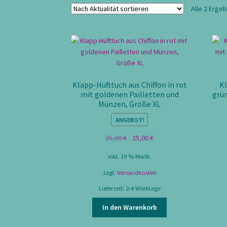
Alle 2 Erge
Klapp-Hüfttuch aus Chiffon in rot
Kl
mit goldenen Pailletten und
grün
Münzen, Größe XL
ANGEBOT!
Ursprünglicher
Aktueller
35,00
€
25,00
€
Preis
Preis
inkl. 19 % MwSt.
war:
ist:
35,00 €
25,00 €.
zzgl.
Versandkosten
Lieferzeit:
2-4 Werktage
In den Warenkorb