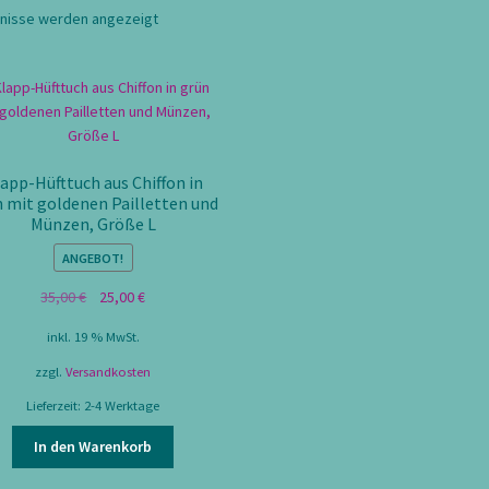
Nach
bnisse werden angezeigt
Aktualität
sortiert
app-Hüfttuch aus Chiffon in
 mit goldenen Pailletten und
Münzen, Größe L
ANGEBOT!
Ursprünglicher
Aktueller
35,00
€
25,00
€
Preis
Preis
inkl. 19 % MwSt.
war:
ist:
35,00 €
25,00 €.
zzgl.
Versandkosten
Lieferzeit:
2-4 Werktage
In den Warenkorb