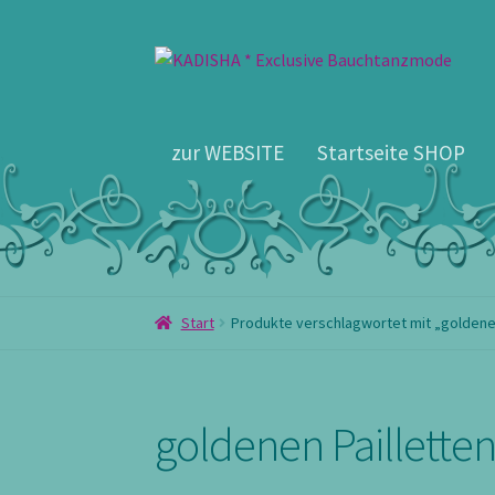
Zur
Zum
Navigation
Inhalt
springen
springen
zur WEBSITE
Startseite SHOP
Start
Produkte verschlagwortet mit „goldenen
goldenen Paillette