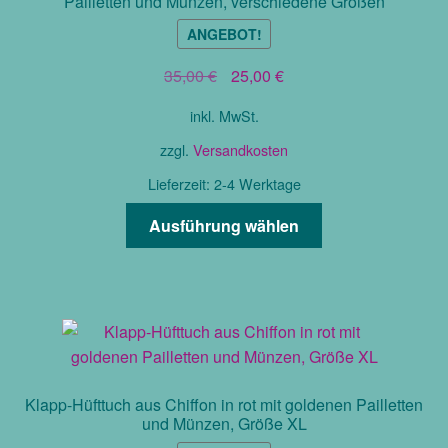
Pailletten und Münzen, verschiedene Größen
ANGEBOT!
Ursprünglicher
Aktueller
35,00
€
25,00
€
Preis
Preis
inkl. MwSt.
war:
ist:
35,00 €
25,00 €.
zzgl.
Versandkosten
Lieferzeit:
2-4 Werktage
Dieses
Ausführung wählen
Produkt
weist
mehrere
Varianten
auf.
Die
Optionen
Klapp-Hüfttuch aus Chiffon in rot mit goldenen Pailletten
können
und Münzen, Größe XL
auf