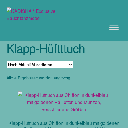
Zur
Zum
Navigation
Inhalt
springen
springen
Klapp-Hüftttuch
Nach
Alle 4 Ergebnisse werden angezeigt
Aktualität
sortiert
Klapp-Hüfttuch aus Chiffon in dunkelblau mit goldenen