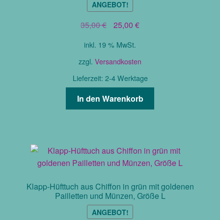
ANGEBOT!
der
Produktseite
Ursprünglicher
Aktueller
35,00
€
25,00
€
gewählt
Preis
Preis
inkl. 19 % MwSt.
werden
war:
ist:
35,00 €
25,00 €.
zzgl.
Versandkosten
Lieferzeit:
2-4 Werktage
In den Warenkorb
Klapp-Hüfttuch aus Chiffon in grün mit goldenen
Pailletten und Münzen, Größe L
ANGEBOT!