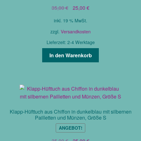
Ursprünglicher
Aktueller
35,00
€
25,00
€
Preis
Preis
inkl. 19 % MwSt.
war:
ist:
35,00 €
25,00 €.
zzgl.
Versandkosten
Lieferzeit:
2-4 Werktage
In den Warenkorb
Klapp-Hüfttuch aus Chiffon in dunkelblau mit silbernen
Pailletten und Münzen, Größe S
ANGEBOT!
Ursprünglicher
Aktueller
35,00
€
25,00
€