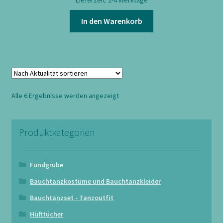
Lieferzeit:
2-4 Werktage
In den Warenkorb
Nach
Alle 6 Ergebnisse werden angezeigt
Aktualität
sortiert
Produktkategorien
Fundgrube
Bauchtanzkostüme und Bauchtanzkleider
Bauchtanzset - Tanzoutfit
Hüfttücher