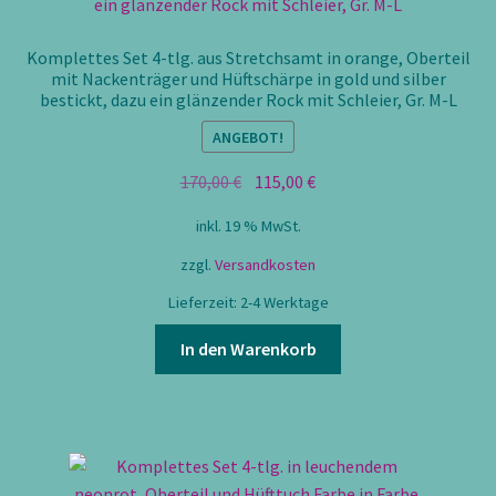
Komplettes Set 4-tlg. aus Stretchsamt in orange, Oberteil
mit Nackenträger und Hüftschärpe in gold und silber
bestickt, dazu ein glänzender Rock mit Schleier, Gr. M-L
ANGEBOT!
Ursprünglicher
Aktueller
170,00
€
115,00
€
Preis
Preis
inkl. 19 % MwSt.
war:
ist:
170,00 €
115,00 €.
zzgl.
Versandkosten
Lieferzeit:
2-4 Werktage
In den Warenkorb