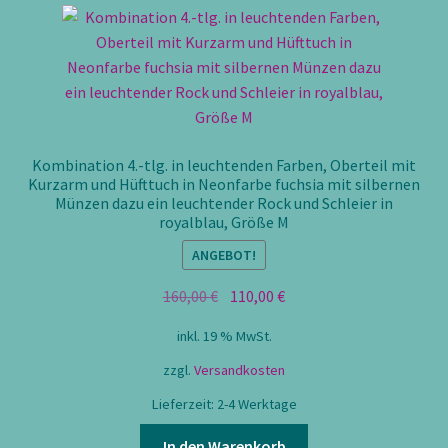
Kombination 4.-tlg. in leuchtenden Farben, Oberteil mit
Kurzarm und Hüfttuch in Neonfarbe fuchsia mit silbernen
Münzen dazu ein leuchtender Rock und Schleier in
royalblau, Größe M
ANGEBOT!
Ursprünglicher
Aktueller
160,00
€
110,00
€
Preis
Preis
inkl. 19 % MwSt.
war:
ist:
160,00 €
110,00 €.
zzgl.
Versandkosten
Lieferzeit:
2-4 Werktage
In den Warenkorb