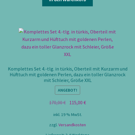
Komplettes Set 4.-tlg. in türkis, Oberteil mit Kurzarm und
Hüfttuch mit goldenen Perlen, dazu ein toller Glanzrock
mit Schleier, Größe XXL
ANGEBOT!
Ursprünglicher
Aktueller
170,00
€
115,00
€
Preis
Preis
inkl. 19 % MwSt.
war:
ist:
170,00 €
115,00 €.
zzgl.
Versandkosten