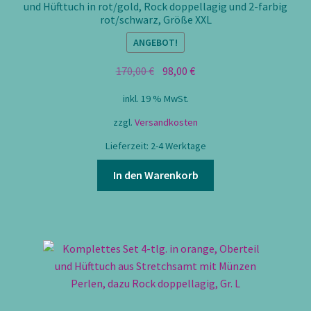
und Hüfttuch in rot/gold, Rock doppellagig und 2-farbig
rot/schwarz, Größe XXL
ANGEBOT!
Ursprünglicher
Aktueller
170,00
€
98,00
€
Preis
Preis
inkl. 19 % MwSt.
war:
ist:
170,00 €
98,00 €.
zzgl.
Versandkosten
Lieferzeit:
2-4 Werktage
In den Warenkorb