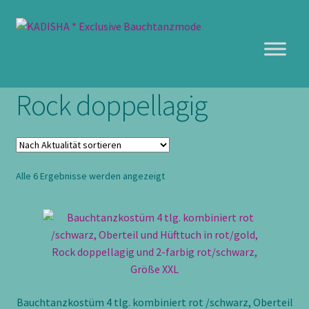
Zur
Zum
Navigation
Inhalt
springen
springen
Rock doppellagig
Nach
Alle 6 Ergebnisse werden angezeigt
Aktualität
sortiert
Bauchtanzkostüm 4 tlg. kombiniert rot /schwarz, Oberteil