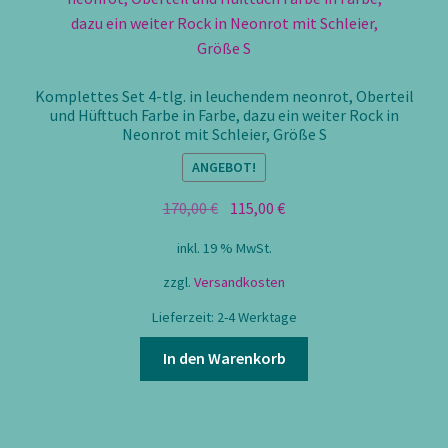
Komplettes Set 4-tlg. in leuchendem neonrot, Oberteil
und Hüfttuch Farbe in Farbe, dazu ein weiter Rock in
Neonrot mit Schleier, Größe S
ANGEBOT!
Ursprünglicher
Aktueller
170,00
€
115,00
€
Preis
Preis
inkl. 19 % MwSt.
war:
ist:
170,00 €
115,00 €.
zzgl.
Versandkosten
Lieferzeit:
2-4 Werktage
In den Warenkorb