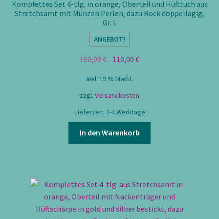
Komplettes Set 4-tlg. in orange, Oberteil und Hüfttuch aus
Stretchsamt mit Münzen Perlen, dazu Rock doppellagig,
Gr. L
ANGEBOT!
Ursprünglicher
Aktueller
160,00
€
110,00
€
Preis
Preis
inkl. 19 % MwSt.
war:
ist:
160,00 €
110,00 €.
zzgl.
Versandkosten
Lieferzeit:
2-4 Werktage
In den Warenkorb