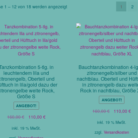
Nach
se 1 – 12 von 18 werden angezeigt
1
2
Aktualität
sortiert
Tanzkombination 5-tlg. in
Bauchtanzkombination 4-lg.
leuchtendem lila und
zitronengelb/silber und
zitronengelb, Oberteil und
nachtblau. Oberteil und Hüf
fttuch in lila/gold dazu der
in zitronengelb dazu weit
zitronengelbe weite Rock,
Rock in nachtblau, Größe
Größe S
ANGEBOT!
ANGEBOT!
Ursprüngliche
Akt
160,00
€
110,00
€
Ursprünglicher
Aktueller
160,00
€
110,00
€
Preis
Pre
inkl. 19 % MwSt.
Preis
Preis
war:
ist:
inkl. 19 % MwSt.
war:
ist:
160,00 €
110
zzgl.
Versandkosten
160,00 €
110,00 €.
zzgl.
Versandkosten