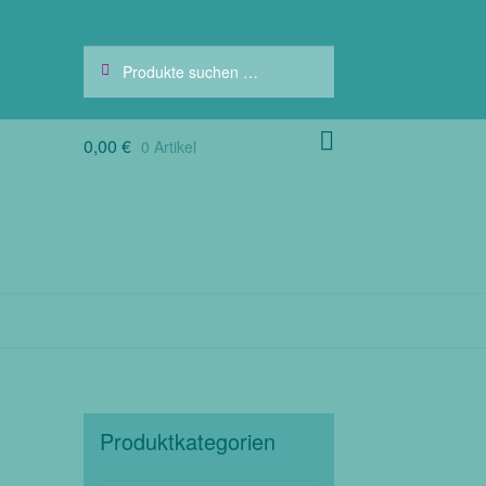
Suchen
Suchen
nach:
0,00
€
0 Artikel
Produktkategorien