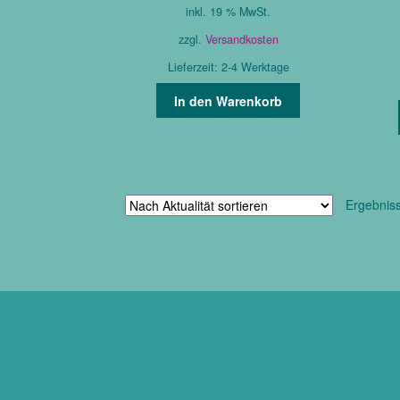
inkl. 19 % MwSt.
war:
ist:
85,00 €
56,00 €.
zzgl.
Versandkosten
Lieferzeit:
2-4 Werktage
In den Warenkorb
Ergebnis