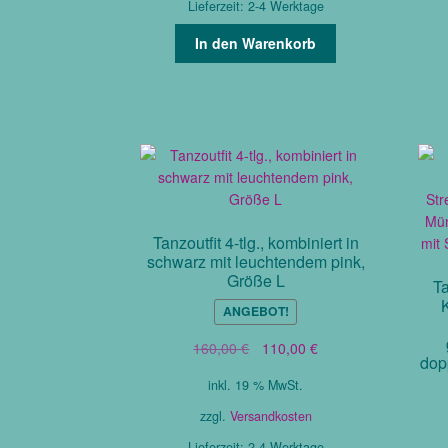
Lieferzeit:
2-4 Werktage
In den Warenkorb
Tanzoutfit 4-tlg., kombiniert in
schwarz mit leuchtendem pink,
Größe L
Ta
ANGEBOT!
Ursprünglicher
Aktueller
160,00
€
110,00
€
dop
Preis
Preis
inkl. 19 % MwSt.
war:
ist:
160,00 €
110,00 €.
zzgl.
Versandkosten
Lieferzeit:
2-4 Werktage