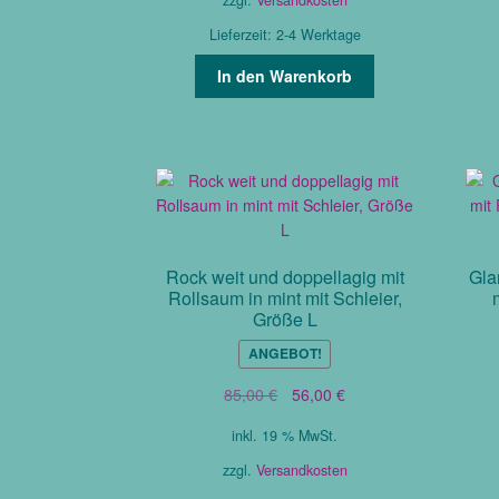
Lieferzeit:
2-4 Werktage
In den Warenkorb
Rock weit und doppellagig mit
Gla
Rollsaum in mint mit Schleier,
Größe L
ANGEBOT!
Ursprünglicher
Aktueller
85,00
€
56,00
€
Preis
Preis
inkl. 19 % MwSt.
war:
ist:
85,00 €
56,00 €.
zzgl.
Versandkosten