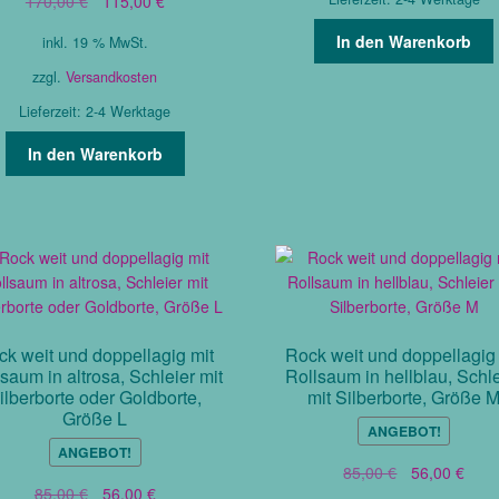
170,00
€
115,00
€
Preis
Preis
In den Warenkorb
inkl. 19 % MwSt.
war:
ist:
170,00 €
115,00 €.
zzgl.
Versandkosten
Lieferzeit:
2-4 Werktage
In den Warenkorb
ck weit und doppellagig mit
Rock weit und doppellagig 
saum in altrosa, Schleier mit
Rollsaum in hellblau, Schle
ilberborte oder Goldborte,
mit Silberborte, Größe 
Größe L
ANGEBOT!
ANGEBOT!
Ursprüngliche
Aktue
85,00
€
56,00
€
Ursprünglicher
Aktueller
85,00
€
56,00
€
Preis
Prei