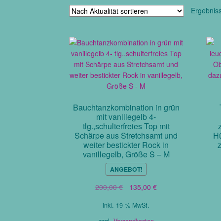
Ergebnis
Bauchtanzkombination in grün
mit vanillegelb 4-
tlg.,schulterfreies Top mit
Schärpe aus Stretchsamt und
Hü
weiter bestickter Rock in
vanillegelb, Größe S – M
ANGEBOT!
Ursprünglicher
Aktueller
200,00
€
135,00
€
Preis
Preis
inkl. 19 % MwSt.
war:
ist:
200,00 €
135,00 €.
zzgl.
Versandkosten