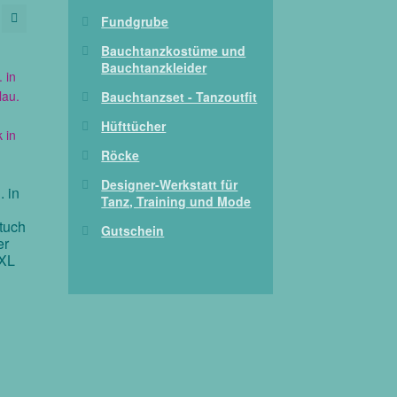
Fundgrube
Bauchtanzkostüme und
Bauchtanzkleider
Bauchtanzset - Tanzoutfit
Hüfttücher
Röcke
Designer-Werkstatt für
 in
Tanz, Training und Mode
ttuch
Gutschein
er
 XL
r
ueller
is
,00 €.