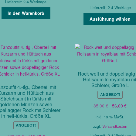
Lieferzeit:
2-4 Werktage
Lieferzeit:
2-4 Werktage
In den Warenkorb
Ausführung wählen
Rock weit und doppellagig 
Rollsaum in royalblau mi
Schleier, Größe L
nzoutfit 4.-tlg., Oberteil mit
Kurzarm und Hüfttuch aus
ANGEBOT!
Stretchsamt in türkis mit
goldenen Münzen sowie
Ursprüngliche
Aktue
85,00
€
56,00
€
pellagiger Rock mit Schleier
Preis
Prei
in hell-türkis, Größe XL
inkl. 19 % MwSt.
war:
ist:
85,00 €
56,0
ANGEBOT!
zzgl.
Versandkosten
Ursprünglicher
Aktueller
Lieferzeit:
2-4 Werktage