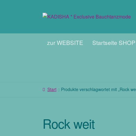
Zur
Zum
Navigation
Inhalt
springen
springen
zur WEBSITE
Startseite SHOP
Start
Produkte verschlagwortet mit „Rock wei
Rock weit