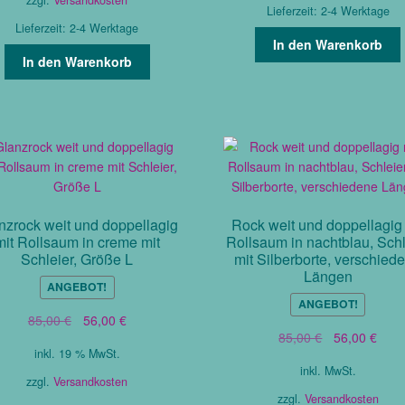
Lieferzeit:
2-4 Werktage
Lieferzeit:
2-4 Werktage
In den Warenkorb
In den Warenkorb
nzrock weit und doppellagig
Rock weit und doppellagig 
mit Rollsaum in creme mit
Rollsaum in nachtblau, Schl
Schleier, Größe L
mit Silberborte, verschied
Längen
ANGEBOT!
ANGEBOT!
Ursprünglicher
Aktueller
85,00
€
56,00
€
Ursprüngliche
Aktue
85,00
€
56,00
€
Preis
Preis
inkl. 19 % MwSt.
Preis
Prei
war:
ist:
inkl. MwSt.
war:
ist:
85,00 €
56,00 €.
zzgl.
Versandkosten
85,00 €
56,0
zzgl.
Versandkosten