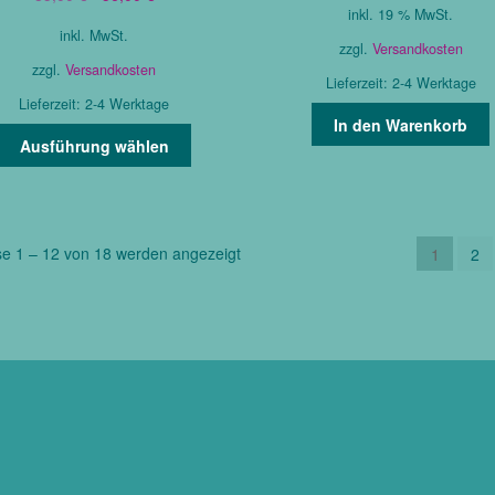
inkl. 19 % MwSt.
Preis
Preis
war:
ist:
inkl. MwSt.
war:
ist:
85,00 €
56,0
zzgl.
Versandkosten
85,00 €
56,00 €.
zzgl.
Versandkosten
Lieferzeit:
2-4 Werktage
Lieferzeit:
2-4 Werktage
In den Warenkorb
Dieses
Ausführung wählen
Produkt
weist
mehrere
Varianten
Nach
se 1 – 12 von 18 werden angezeigt
1
2
auf.
Aktualität
Die
sortiert
Optionen
können
auf
der
Produktseite
gewählt
werden