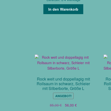
In den Warenkorb
Rock weit und doppellagig mit
Ro
Rollsaum in schwarz, Schleier
Roll
mit Silberborte, Größe L
S
ANGEBOT!
Ursprünglicher
Aktueller
85,00
€
56,00
€
Preis
Preis