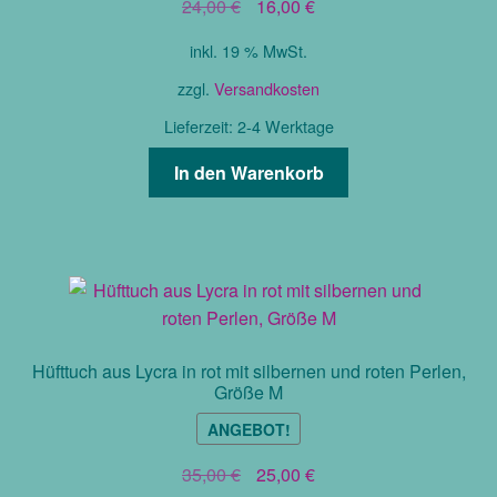
Ursprünglicher
Aktueller
24,00
€
16,00
€
Preis
Preis
inkl. 19 % MwSt.
war:
ist:
24,00 €
16,00 €.
zzgl.
Versandkosten
Lieferzeit:
2-4 Werktage
In den Warenkorb
Hüfttuch aus Lycra in rot mit silbernen und roten Perlen,
Größe M
ANGEBOT!
Ursprünglicher
Aktueller
35,00
€
25,00
€