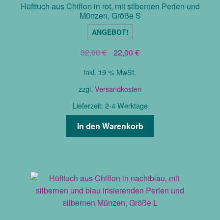
Hüfttuch aus Chiffon in rot, mit silbernen Perlen und
Münzen, Größe S
ANGEBOT!
Ursprünglicher
Aktueller
32,00
€
22,00
€
Preis
Preis
inkl. 19 % MwSt.
war:
ist:
32,00 €
22,00 €.
zzgl.
Versandkosten
Lieferzeit:
2-4 Werktage
In den Warenkorb