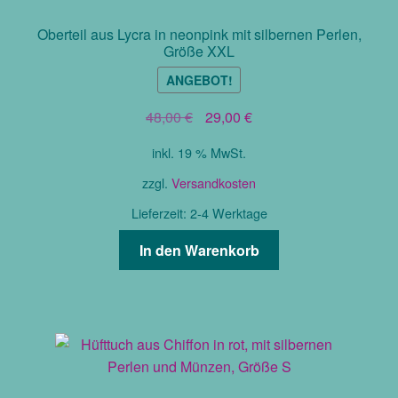
Oberteil aus Lycra in neonpink mit silbernen Perlen,
Größe XXL
ANGEBOT!
Ursprünglicher
Aktueller
48,00
€
29,00
€
Preis
Preis
inkl. 19 % MwSt.
war:
ist:
48,00 €
29,00 €.
zzgl.
Versandkosten
Lieferzeit:
2-4 Werktage
In den Warenkorb