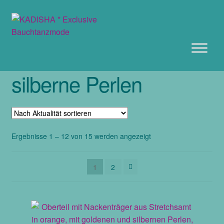
Zur
Zum
Navigation
Inhalt
springen
springen
silberne Perlen
Nach
Ergebnisse 1 – 12 von 15 werden angezeigt
Aktualität
sortiert
1
2