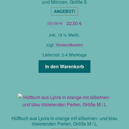
und Münzen, Größe S
ANGEBOT!
Ursprünglicher
Aktueller
32,00
€
22,00
€
Preis
Preis
inkl. 19 % MwSt.
war:
ist:
32,00 €
22,00 €.
zzgl.
Versandkosten
Lieferzeit:
2-4 Werktage
In den Warenkorb
Hüfttuch aus Lycra in orange mit silbernen- und blau
irisierenden Perlen, Größe M / L