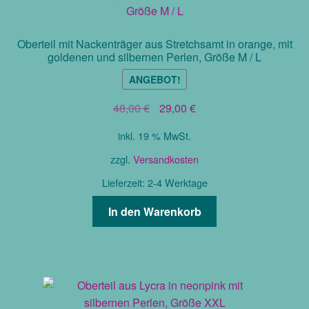
Oberteil mit Nackenträger aus Stretchsamt in orange, mit
goldenen und silbernen Perlen, Größe M / L
ANGEBOT!
Ursprünglicher
Aktueller
48,00
€
29,00
€
Preis
Preis
inkl. 19 % MwSt.
war:
ist:
48,00 €
29,00 €.
zzgl.
Versandkosten
Lieferzeit:
2-4 Werktage
In den Warenkorb