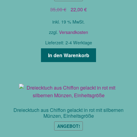
Ursprünglicher
Aktueller
35,00
€
22,00
€
Preis
Preis
inkl. 19 % MwSt.
war:
ist:
35,00 €
22,00 €.
zzgl.
Versandkosten
Lieferzeit:
2-4 Werktage
In den Warenkorb
Dreiecktuch aus Chiffon gelackt in rot mit silbernen
Münzen, Einheitsgröße
ANGEBOT!