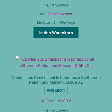
Preis
Preis
inkl. 19 % MwSt.
war:
ist:
35,00 €
25,00 €.
zzgl.
Versandkosten
Lieferzeit:
2-4 Werktage
In den Warenkorb
Oberteil aus Stretchsamt in bordeaux mit silbernen
Perlen und Münzen, Größe XL
ANGEBOT!
Ursprünglicher
Aktueller
48,00
€
29,00
€
Preis
Preis
inkl. 19 % MwSt.