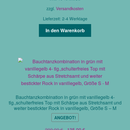
war:
ist:
48,00 €
29,00 €.
zzgl.
Versandkosten
Lieferzeit:
2-4 Werktage
In den Warenkorb
Bauchtanzkombination in grün mit vanillegelb 4-
tlg.,schulterfreies Top mit Schärpe aus Stretchsamt und
weiter bestickter Rock in vanillegelb, Größe S – M
ANGEBOT!
Ursprünglicher
Aktueller
200,00
€
135,00
€