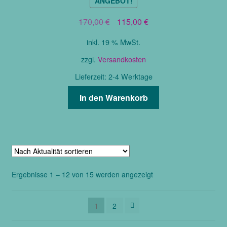
ANGEBOT!
Ursprünglicher
Aktueller
170,00
€
115,00
€
Preis
Preis
inkl. 19 % MwSt.
war:
ist:
170,00 €
115,00 €.
zzgl.
Versandkosten
Lieferzeit:
2-4 Werktage
In den Warenkorb
Nach
Ergebnisse 1 – 12 von 15 werden angezeigt
Aktualität
sortiert
1
2