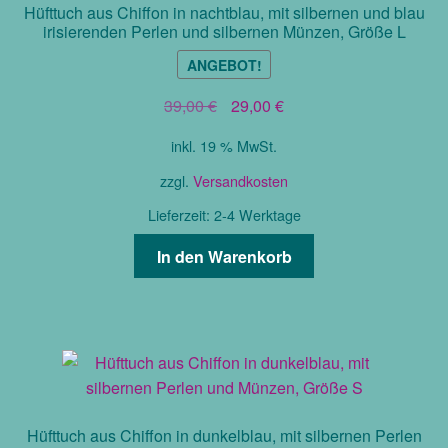
Hüfttuch aus Chiffon in nachtblau, mit silbernen und blau
irisierenden Perlen und silbernen Münzen, Größe L
ANGEBOT!
Ursprünglicher
Aktueller
39,00
€
29,00
€
Preis
Preis
inkl. 19 % MwSt.
war:
ist:
39,00 €
29,00 €.
zzgl.
Versandkosten
Lieferzeit:
2-4 Werktage
In den Warenkorb
Hüfttuch aus Chiffon in dunkelblau, mit silbernen Perlen