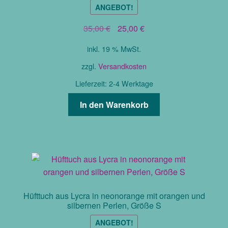
ANGEBOT!
Ursprünglicher
Aktueller
35,00
€
25,00
€
Preis
Preis
inkl. 19 % MwSt.
war:
ist:
35,00 €
25,00 €.
zzgl.
Versandkosten
Lieferzeit:
2-4 Werktage
In den Warenkorb
Hüfttuch aus Lycra in neonorange mit orangen und
silbernen Perlen, Größe S
ANGEBOT!