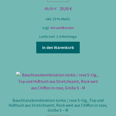
Ursprünglicher
Aktueller
48,00
€
29,00
€
Preis
Preis
inkl. 19 % MwSt.
war:
ist:
48,00 €
29,00 €.
zzgl.
Versandkosten
Lieferzeit:
2-4 Werktage
In den Warenkorb
Bauchtanzkombination türkis / rose 5-tlg., Top und
Hüfttuch aus Stretchsamt, Rock weit aus Chiffon in rose,
Größe S – M