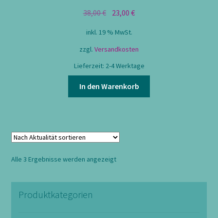
Ursprünglicher
Aktueller
38,00
€
23,00
€
Preis
Preis
inkl. 19 % MwSt.
war:
ist:
38,00 €
23,00 €.
zzgl.
Versandkosten
Lieferzeit:
2-4 Werktage
In den Warenkorb
Nach
Alle 3 Ergebnisse werden angezeigt
Aktualität
sortiert
Produktkategorien