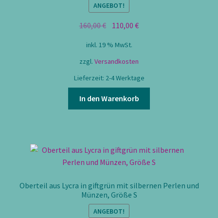
ANGEBOT!
Ursprünglicher
Aktueller
160,00
€
110,00
€
Preis
Preis
inkl. 19 % MwSt.
war:
ist:
160,00 €
110,00 €.
zzgl.
Versandkosten
Lieferzeit:
2-4 Werktage
In den Warenkorb
Oberteil aus Lycra in giftgrün mit silbernen Perlen und
Münzen, Größe S
ANGEBOT!