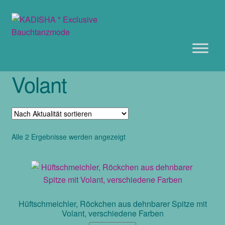
Zur
Zum
Navigation
Inhalt
springen
springen
Volant
Nach
Alle 2 Ergebnisse werden angezeigt
Aktualität
sortiert
Hüftschmeichler, Röckchen aus dehnbarer Spitze mit
Volant, verschiedene Farben