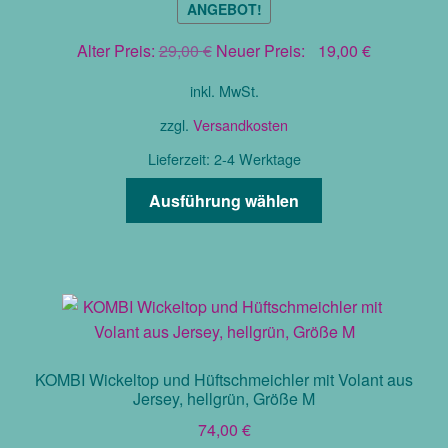
ANGEBOT!
Ursprünglicher
Aktueller
Alter Preis:
29,00
€
Neuer Preis:
19,00
€
Preis
Preis
inkl. MwSt.
war:
ist:
29,00 €
19,00 €.
zzgl.
Versandkosten
Lieferzeit:
2-4 Werktage
Dieses
Ausführung wählen
Produkt
weist
mehrere
Varianten
auf.
Die
Optionen
KOMBI Wickeltop und Hüftschmeichler mit Volant aus
können
Jersey, hellgrün, Größe M
auf
74,00
€
der