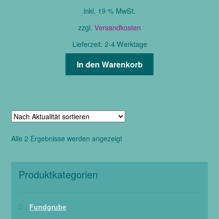
Produktseite
inkl. 19 % MwSt.
gewählt
zzgl.
Versandkosten
werden
Lieferzeit:
2-4 Werktage
In den Warenkorb
Nach
Alle 2 Ergebnisse werden angezeigt
Aktualität
sortiert
Produktkategorien
Fundgrube