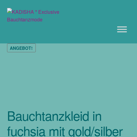
Zur
Zum
Navigation
Inhalt
springen
springen
ANGEBOT!
Bauchtanzkleid in
fuchsia mit gold/silber