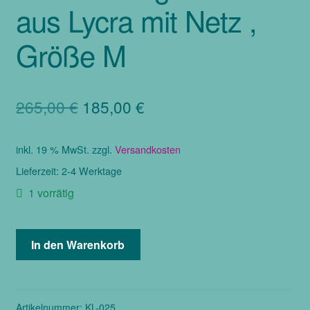
aus Lycra mit Netz ,
Größe M
Ursprünglicher
Aktueller
265,00
€
185,00
€
Preis
Preis
inkl. 19 % MwSt.
zzgl.
Versandkosten
war:
ist:
Lieferzeit:
2-4 Werktage
265,00 €
185,00 €.
1 vorrätig
Bauchtanzkleid
In den Warenkorb
in
fuchsia
mit
gold/silber
Artikelnummer:
KL-025