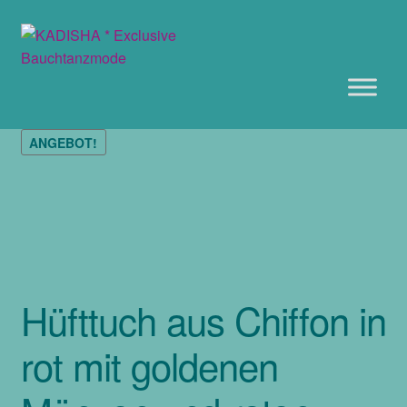
Zur
Zum
Navigation
Inhalt
springen
springen
ANGEBOT!
Hüfttuch aus Chiffon in
rot mit goldenen