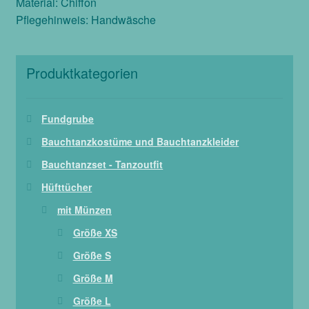
Material: Chiffon
Pflegehinweis: Handwäsche
Produktkategorien
Fundgrube
Bauchtanzkostüme und Bauchtanzkleider
Bauchtanzset - Tanzoutfit
Hüfttücher
mit Münzen
Größe XS
Größe S
Größe M
Größe L