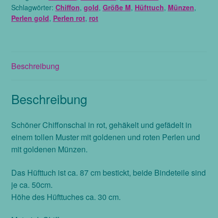
Schlagwörter:
Chiffon
,
gold
,
Größe M
,
Hüfttuch
,
Münzen
,
goldenen
Perlen gold
,
Perlen rot
,
rot
Münzen
und
roten
Perlen,
Beschreibung
Größe
M
Menge
Beschreibung
Schöner Chiffonschal in rot, gehäkelt und gefädelt in
einem tollen Muster mit goldenen und roten Perlen und
mit goldenen Münzen.
Das Hüfttuch ist ca. 87 cm bestickt, beide Bindeteile sind
je ca. 50cm.
Höhe des Hüfttuches ca. 30 cm.