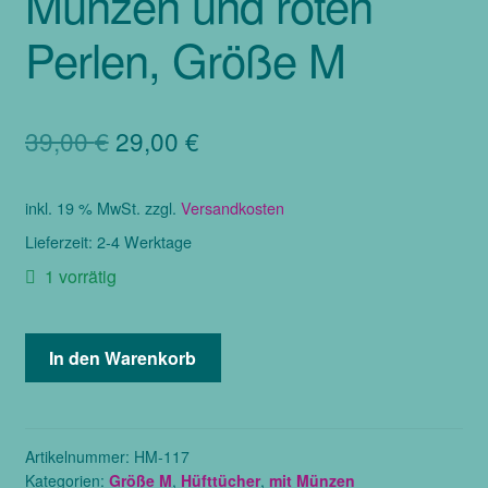
Münzen und roten
Perlen, Größe M
Ursprünglicher
Aktueller
39,00
€
29,00
€
Preis
Preis
inkl. 19 % MwSt.
zzgl.
Versandkosten
war:
ist:
Lieferzeit:
2-4 Werktage
39,00 €
29,00 €.
1 vorrätig
Hüfttuch
In den Warenkorb
aus
Chiffon
in
rot
Artikelnummer:
HM-117
Kategorien:
Größe M
,
Hüfttücher
,
mit Münzen
mit