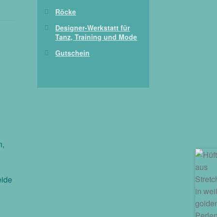
Röcke
Designer-Werkstatt für
Tanz, Training und Mode
Gutschein
n,
eide