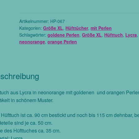
Lycra
in
neonorange
Artikelnummer:
HP-067
Kategorien:
Größe XL
,
Hüfttücher
,
mit Perlen
mit
Schlagwörter:
goldene Perlen
,
Größe XL
,
Hüfttuch
,
Lycra
,
orangen
neonorange
,
orange Perlen
und
goldenen
Perlen,
Größe
schreibung
M
Menge
tuch aus Lycra in neonorange mit goldenen und orangen Perle
kelt in schönem Muster.
Hüfttuch ist ca. 90 cm bestickt und noch bis 115 cm dehnbar, b
eteile sind je ca. 50 cm.
 des Hüfttuches ca. 35 cm.
rial: Lycra