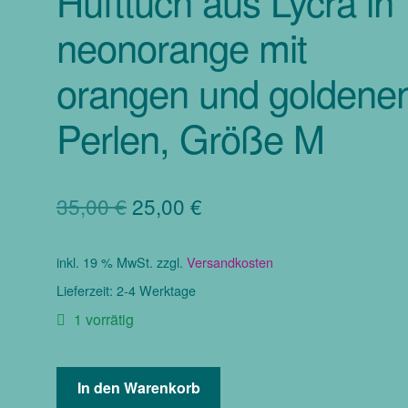
Hüfttuch aus Lycra in
neonorange mit
orangen und goldene
Perlen, Größe M
Ursprünglicher
Aktueller
35,00
€
25,00
€
Preis
Preis
inkl. 19 % MwSt.
zzgl.
Versandkosten
war:
ist:
Lieferzeit:
2-4 Werktage
35,00 €
25,00 €.
1 vorrätig
Hüfttuch
In den Warenkorb
aus