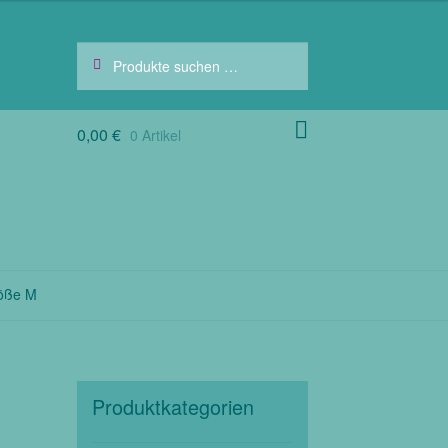
Suchen
Suchen
nach:
0,00
€
0 Artikel
röße M
Produktkategorien