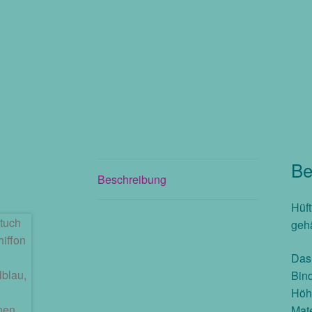
Be
Beschreibung
Hüft
gehä
Das 
Bind
Höhe
Mate