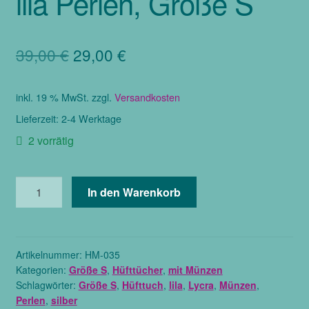
lila Perlen, Größe S
Ursprünglicher
Aktueller
39,00
€
29,00
€
Preis
Preis
inkl. 19 % MwSt.
zzgl.
Versandkosten
war:
ist:
Lieferzeit:
2-4 Werktage
39,00 €
29,00 €.
2 vorrätig
Hüfttuch
In den Warenkorb
in
lila
mit
silbernen
Artikelnummer:
HM-035
Kategorien:
Größe S
,
Hüfttücher
,
mit Münzen
Münzen
Schlagwörter:
Größe S
,
Hüfttuch
,
lila
,
Lycra
,
Münzen
,
und
Perlen
,
silber
lila