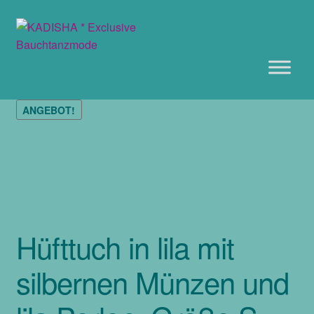
Zur
Zum
Navigation
Inhalt
springen
springen
ANGEBOT!
Hüfttuch in lila mit
silbernen Münzen und