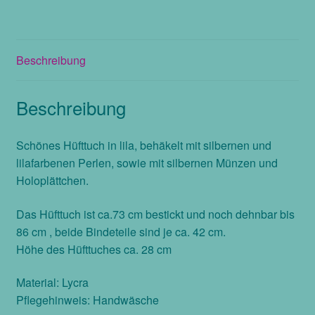
Perlen,
Größe
S
Beschreibung
Menge
Beschreibung
Schönes Hüfttuch in lila, behäkelt mit silbernen und
lilafarbenen Perlen, sowie mit silbernen Münzen und
Holoplättchen.
Das Hüfttuch ist ca.73 cm bestickt und noch dehnbar bis
86 cm , beide Bindeteile sind je ca. 42 cm.
Höhe des Hüfttuches ca. 28 cm
Material: Lycra
Pflegehinweis: Handwäsche