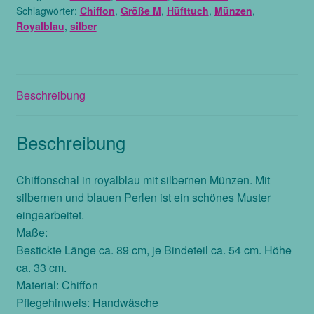
Schlagwörter:
Chiffon
,
Größe M
,
Hüfttuch
,
Münzen
,
silbernen
Royalblau
,
silber
Münzen,
Größe
M
Menge
Beschreibung
Beschreibung
Chiffonschal in royalblau mit silbernen Münzen. Mit
silbernen und blauen Perlen ist ein schönes Muster
eingearbeitet.
Maße:
Bestickte Länge ca. 89 cm, je Bindeteil ca. 54 cm. Höhe
ca. 33 cm.
Material: Chiffon
Pflegehinweis: Handwäsche