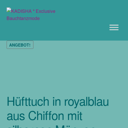
Zur
Zum
Navigation
Inhalt
springen
springen
ANGEBOT!
Hüfttuch in royalblau
aus Chiffon mit