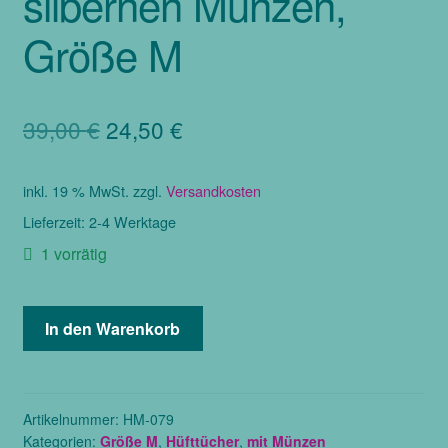
silbernen Münzen,
Größe M
Ursprünglicher
Aktueller
39,00
€
24,50
€
Preis
Preis
inkl. 19 % MwSt.
zzgl.
Versandkosten
war:
ist:
Lieferzeit:
2-4 Werktage
39,00 €
24,50 €.
1 vorrätig
Hüfttuch
In den Warenkorb
in
royalblau
aus
Chiffon
Artikelnummer:
HM-079
Kategorien:
Größe M
,
Hüfttücher
,
mit Münzen
mit