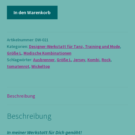
KOMBI
In den Warenkorb
Wickeltop
und
Rock
aus
Artikelnummer:
DW-021
Kategorien:
Designer-Werkstatt für Tanz, Training und Mode
,
Ausbrenner-
Größe L
,
Modische Kombinationen
Jersey
Schlagwörter:
Ausbrenner
,
Größe L
,
Jersey
,
Kombi
,
Rock
,
mit
tomatenrot
,
Wickeltop
langen
Ärmeln,
tomatenrot,
Größe
Beschreibung
L
Menge
Beschreibung
In meiner Werkstatt für Dich genäht!