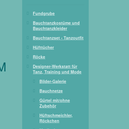
Fundgrube
Bauchtanzkostüme und
Bauchtanzkleider
Bauchtanzset - Tanzoutfit
Hüfttücher
Röcke
/M
Designer-Werkstatt für
Tanz, Training und Mode
Bilder-Galerie
Bauchnetze
Gürtel mit/ohne
Zubehör
Hüftschmeichler,
Röckchen