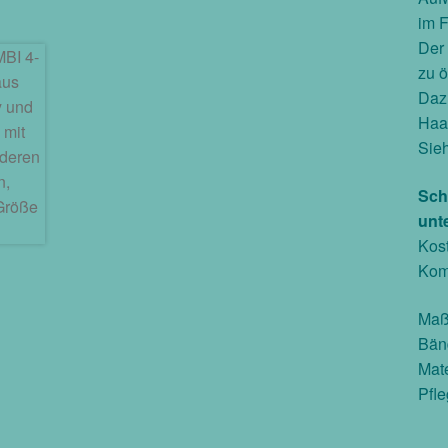
im F
Der 
zu ö
Dazu
Haar
Sie
Sch
unt
Kost
Komb
Maß
Bänd
Mate
Pfl