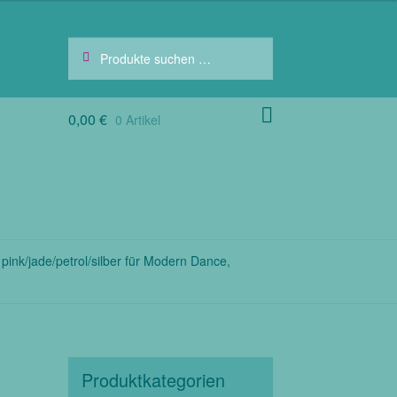
Suchen
Suchen
nach:
0,00
€
0 Artikel
pink/jade/petrol/silber für Modern Dance,
Produktkategorien