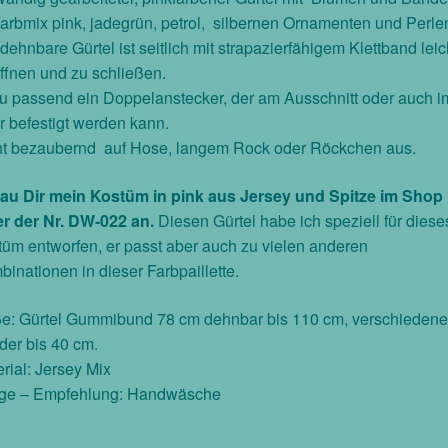
arbmix pink, jadegrün, petrol, silbernen Ornamenten und Perle
dehnbare Gürtel ist seitlich mit strapazierfähigem Klettband leic
ffnen und zu schließen.
 passend ein Doppelanstecker, der am Ausschnitt oder auch i
 befestigt werden kann.
ht bezaubernd auf Hose, langem Rock oder Röckchen aus.
au Dir mein Kostüm in pink aus Jersey und Spitze im Shop
er der Nr. DW-022 an.
Diesen Gürtel habe ich speziell für diese
üm entworfen, er passt aber auch zu vielen anderen
inationen in dieser Farbpaillette.
e: Gürtel Gummibund 78 cm dehnbar bis 110 cm, verschiedene
er bis 40 cm.
rial: Jersey Mix
ege – Empfehlung: Handwäsche