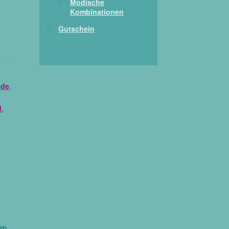
Modische
Kombinationen
Gutschein
ode
,
l
,
rn