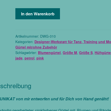
UNIKAT
In den Warenkorb
Gürtel
und
Anstecker
in
Artikelnummer:
DWG-010
Kategorien:
Designer-Werkstatt für Tanz, Training und M
pink/jade/petrol/silber
Gürtel mit/ohne Zubehör
für
Schlagwörter:
Blumengürtel
,
Größe M
,
Größe S
,
Hüftgürte
Modern
jade
,
petrol
,
pink
Dance,
Phantasie,
Folklore,
Bauchtanz,
schreibung
Größe
S/M
Menge
 UNIKAT von mir entworfen und für Dich von Hand genäht!
ändig gearbeiteter, pinkfarbener Gürtel mit Blumen und Bände