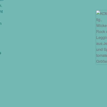
n.
ht
m
s