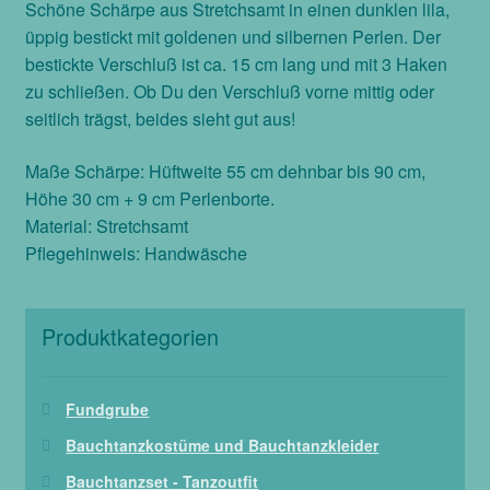
Schöne Schärpe aus Stretchsamt in einen dunklen lila,
Menge
üppig bestickt mit goldenen und silbernen Perlen. Der
bestickte Verschluß ist ca. 15 cm lang und mit 3 Haken
zu schließen. Ob Du den Verschluß vorne mittig oder
seitlich trägst, beides sieht gut aus!
Maße Schärpe: Hüftweite 55 cm dehnbar bis 90 cm,
Höhe 30 cm + 9 cm Perlenborte.
Material: Stretchsamt
Pflegehinweis: Handwäsche
Produktkategorien
Fundgrube
Bauchtanzkostüme und Bauchtanzkleider
Bauchtanzset - Tanzoutfit