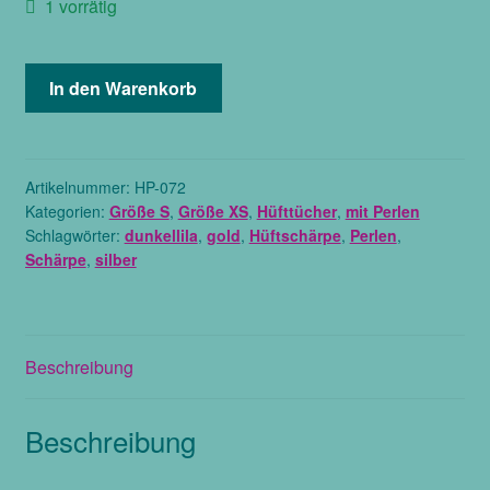
1 vorrätig
Hüft-
In den Warenkorb
Schärpe
aus
Stretchsamt
in
Artikelnummer:
HP-072
Kategorien:
Größe S
,
Größe XS
,
Hüfttücher
,
mit Perlen
dunkellila,
Schlagwörter:
dunkellila
,
gold
,
Hüftschärpe
,
Perlen
,
bestickt
Schärpe
,
silber
mit
Perlenmix
gold
und
Beschreibung
silber,
Größe
XS,
Beschreibung
Größe
S