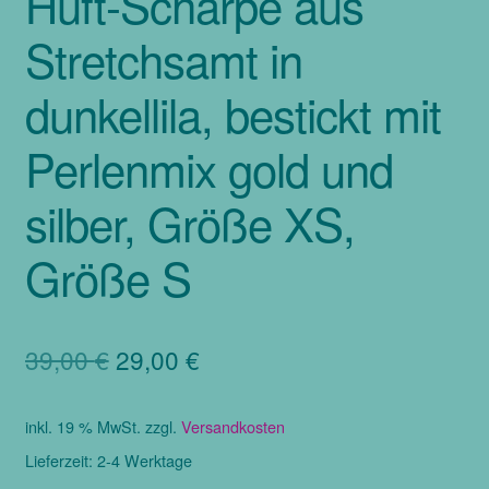
Hüft-Schärpe aus
Stretchsamt in
dunkellila, bestickt mit
Perlenmix gold und
silber, Größe XS,
Größe S
Ursprünglicher
Aktueller
39,00
€
29,00
€
Preis
Preis
inkl. 19 % MwSt.
zzgl.
Versandkosten
war:
ist:
Lieferzeit:
2-4 Werktage
39,00 €
29,00 €.