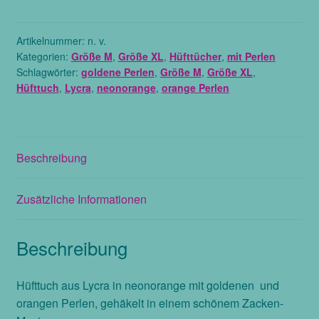
Lycra
in
neonorange
Artikelnummer:
n. v.
Kategorien:
Größe M
,
Größe XL
,
Hüfttücher
,
mit Perlen
mit
Schlagwörter:
goldene Perlen
,
Größe M
,
Größe XL
,
orangen
Hüfttuch
,
Lycra
,
neonorange
,
orange Perlen
und
goldenen
Perlen,
verschiedene
Beschreibung
Größen
Menge
Zusätzliche Informationen
Beschreibung
Hüfttuch aus Lycra in neonorange mit goldenen und
orangen Perlen, gehäkelt in einem schönem Zacken-