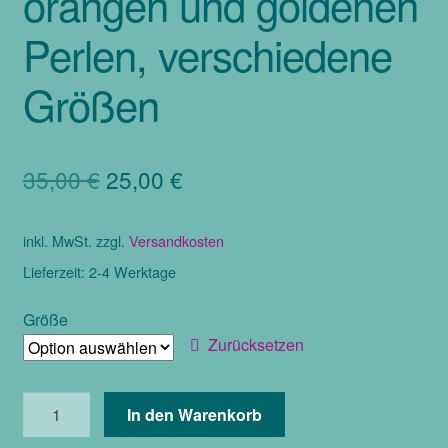
orangen und goldenen
Perlen, verschiedene
Größen
Ursprünglicher
Aktueller
35,00
€
25,00
€
Preis
Preis
inkl. MwSt.
zzgl.
Versandkosten
war:
ist:
Lieferzeit:
2-4 Werktage
35,00 €
25,00 €.
Größe
Zurücksetzen
Hüfttuch
In den Warenkorb
aus