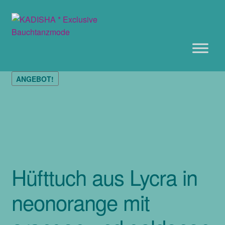
Zur
Zum
Navigation
Inhalt
springen
springen
ANGEBOT!
Hüfttuch aus Lycra in
neonorange mit