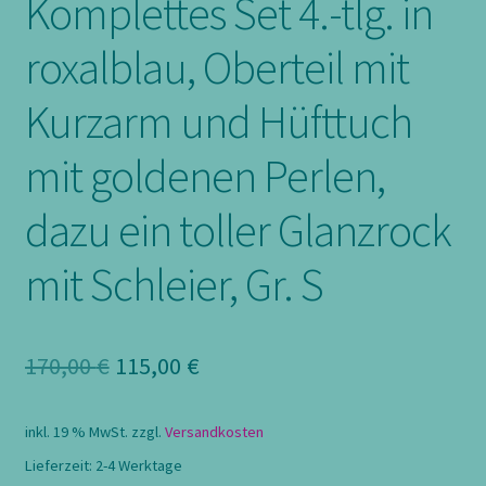
Komplettes Set 4.-tlg. in
roxalblau, Oberteil mit
Kurzarm und Hüfttuch
mit goldenen Perlen,
dazu ein toller Glanzrock
mit Schleier, Gr. S
Ursprünglicher
Aktueller
170,00
€
115,00
€
Preis
Preis
inkl. 19 % MwSt.
zzgl.
Versandkosten
war:
ist:
Lieferzeit:
2-4 Werktage
170,00 €
115,00 €.