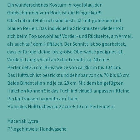
ein
Ein wunderschönes Kostüm in royalblau, der
toller
Goldschimmer vom Rock ist ein Hingucker!!!
Glanzrock
Oberteil und Hüfttuch sind bestickt mit goldenen und
mit
blauen Perlen. Das individuelle Stickmuster wiederholt
Schleier,
sich beim Top sowohl auf Vorder- und Rückseite, am Ärmel,
Gr.
als auch auf dem Hüfttuch. Der Schnitt ist so gearbeitet,
S
dass er für die kleine-bis große Oberweite geeignet ist.
Menge
Vordere Länge/Stoff ab Schulternaht ca. 40 cm +
Perlennetz 5 cm. Brustweite von ca. 86 cm bis 104 cm.
Das Hüfttuch ist bestickt und dehnbar von ca. 70 bis 95 cm.
Beide Bindeteile sind je ca. 28 cm. Mit dem beigefügten
Häkchen können Sie das Tuch individuell anpassen. Kleine
Perlenfransen baumeln am Tuch.
Höhe des Hüfttuches ca. 22 cm + 10 cm Perlennetz.
Material: Lycra
Pflegehinweis: Handwäsche