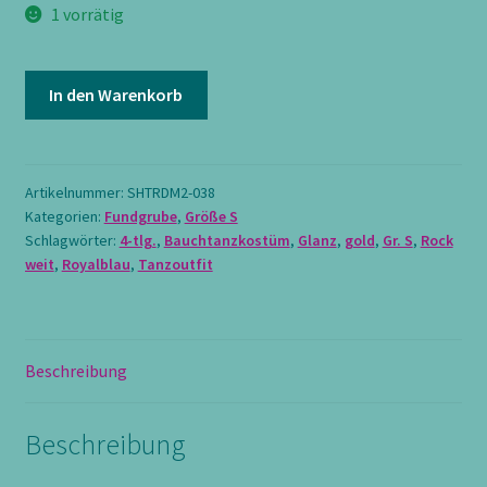
1 vorrätig
Komplettes
In den Warenkorb
Set
4.-
tlg.
in
Artikelnummer:
SHTRDM2-038
Kategorien:
Fundgrube
,
Größe S
roxalblau,
Schlagwörter:
4-tlg.
,
Bauchtanzkostüm
,
Glanz
,
gold
,
Gr. S
,
Rock
Oberteil
weit
,
Royalblau
,
Tanzoutfit
mit
Kurzarm
und
Hüfttuch
Beschreibung
mit
goldenen
Perlen,
Beschreibung
dazu